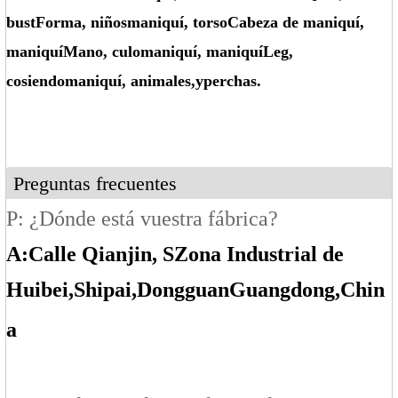
bust
Forma
, niños
maniquí
, torso
Cabeza de maniquí
,
maniquí
Mano
, culo
maniquí
, maniquí
Leg
,
cosiendo
maniquí
, animales
,
y
perchas.
Preguntas frecuentes
P: ¿Dónde está vuestra fábrica?
A:
Calle Qianjin, S
Zona Industrial de
Huibei
,Shipai
,Dongguan
Guangdong
,Chin
a