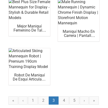
Exhibición Atlética
Mejor Maniquí
Femenino De Talla
Maniquí Macho En
Grande Para
Carrera | Pantalla
Exhibición -
Dinámica Con
Modelos
Acabado Cromado |
Comerciales
Maniquí De
Elegantes Y
Movimiento En
Duraderos
Escaparate
Robot De Maniquí
De Esquí Articulado
| Modelo Premium
De Exhibición De
Entrenamiento De
190 Cm
«
‹
1
2
3
4
5
›
»