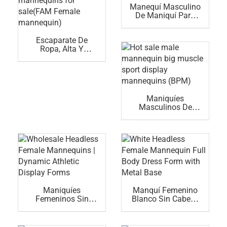
Manequí Masculino
De Maniquí Para
Traje De Negocios
(YM)
Escaparate De
Ropa, Alta Y
Brillante, Sexy Y
Realista, Maniquíes
Femeninos A La
Venta (FAM
Maniquí Femenino)
Maniquíes
Masculinos De
Gran Venta Para
Exhibición
Deportiva (BPM)
Maniquíes
Manquí Femenino
Femeninos Sin
Blanco Sin Cabeza
Cabeza Al Por
Maniquí De Cuerpo
Mayor | Formas
Completo Con Base
Dinámicas De
Metálica