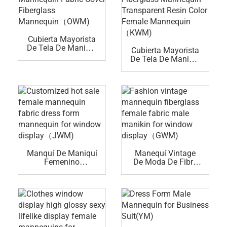
Cubierta Mayorista
De Tela De Maniquí
Cubierta Mayorista
Femenino
De Tela De Maniquí
Personalizada Para
Femenino Maniquí
Maniquíes De Fibra
De Fibra De Vidrio
De Vidrio (OWM)
Maniquí De Resina
Transparente Color
Maniquí Femenino
(KWM)
Manquí De Maniquí
Manequí Vintage
Femenino
De Moda De Fibra
Personalizado Para
De Vidrio Femenino
Escaparate (JWM)
Maniquí Masculino
Para Escaparate
(GWM)